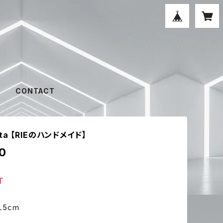
CONTACT
lata 【RIEのハンドメイド】
0
T
１5ｃｍ