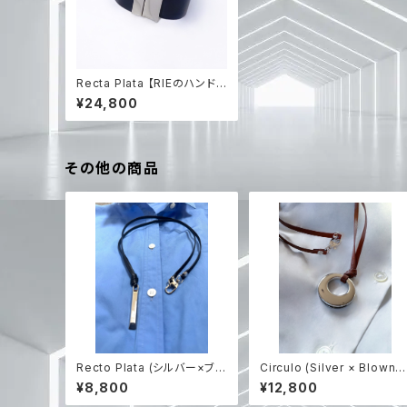
Recta Plata 【RIEのハンドメ
イド】
¥24,800
その他の商品
Recto Plata (シルバー×ブラ
Circulo (Silver × Blownレ
ックレザー紐のみ) 【RIEのハ
ザー) 【RIEのハンドメイド】
¥8,800
¥12,800
ンドメイド】