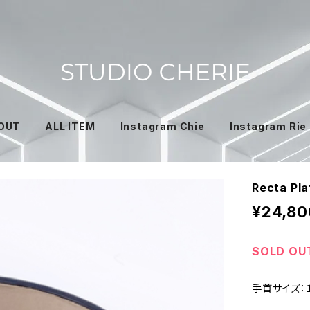
OUT
ALL ITEM
Instagram Chie
Instagram Rie
Recta P
¥24,80
SOLD OU
手首サイズ：