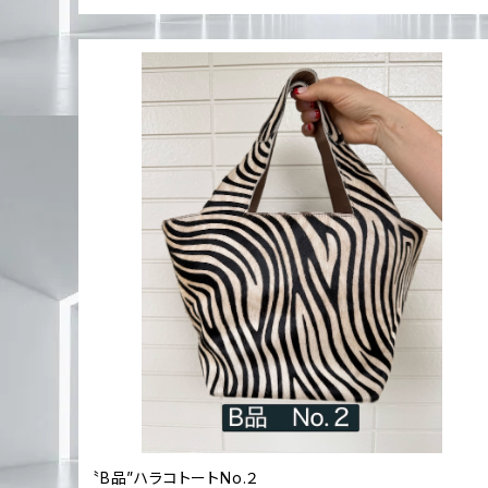
〝B品”ハラコトートNo.２