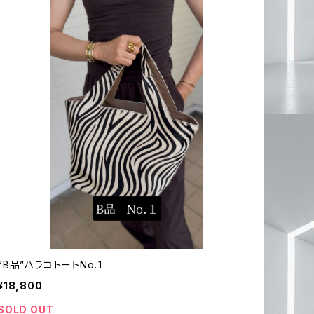
〝B品”ハラコトートNo.１
¥18,800
SOLD OUT