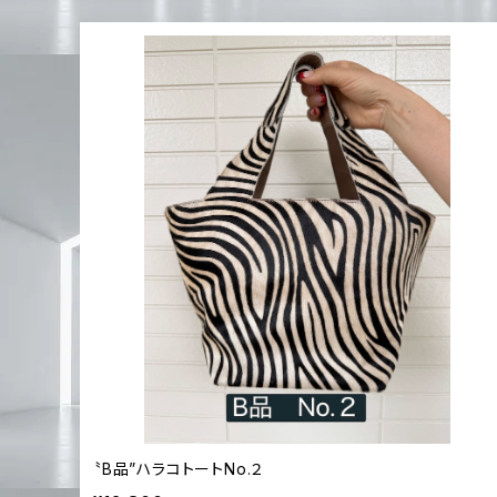
〝B品”ハラコトートNo.２