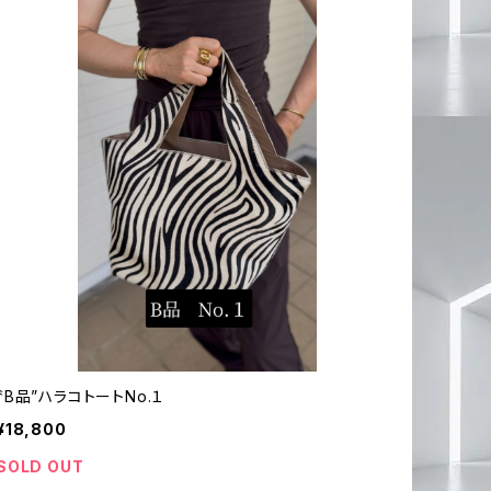
〝B品”ハラコトートNo.１
¥18,800
SOLD OUT