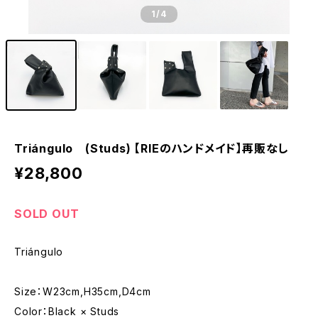
1
/4
Triángulo (Studs) 【RIEのハンドメイド】再販なし
¥28,800
SOLD OUT
Triángulo
Size：W23cm,H35cm,D4cm
Color：Black × Studs