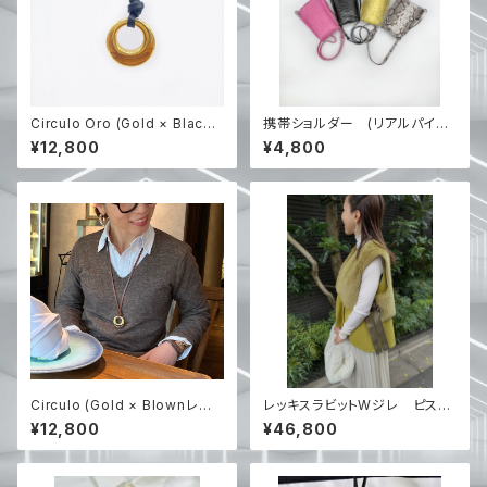
Circulo Oro (Gold × Black
携帯ショルダー (リアルパイソ
レザー) 【RIEのハンドメイド】
ン)
¥12,800
¥4,800
Circulo (Gold × Blownレザ
レッキスラビットWジレ ピスタ
ー) 【RIEのハンドメイド】
チオグリーン 再入荷
¥12,800
¥46,800